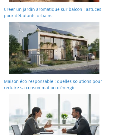
Créer un jardin aromatique sur balcon : astuces
pour débutants urbains
Maison éco-responsable : quelles solutions pour
réduire sa consommation d’énergie