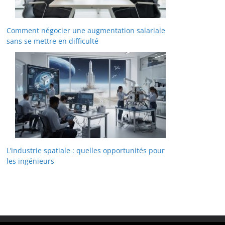
Comment négocier une augmentation salariale
sans se mettre en difficulté
L’industrie spatiale : quelles opportunités pour
les ingénieurs