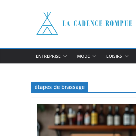
Passer
au
contenu
ENTREPRISE
MODE
LOISIRS
étapes de brassage